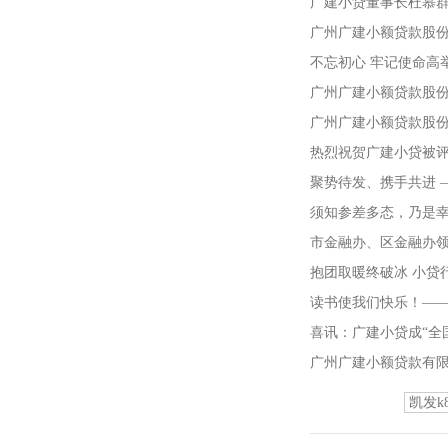
广建小贷董事长杜慕群
广州广建小额贷款股份
不忘初心 牢记使命高
讲座
广州广建小额贷款股份
广州广建小额贷款股份
热烈祝贺广建小贷被评
聚势待发、携手共进 
须知参差多态，乃是幸
市金融办、区金融办
抱团取暖终破冰 小贷
读书使我们快乐！—
喜讯：广建小贷成“全
广州广建小额贷款有限
凯发k