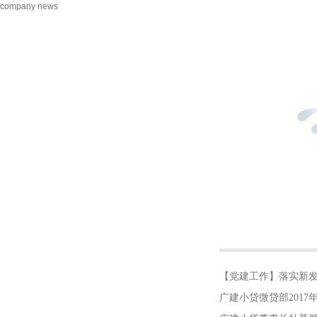
company news
【党建工作】落实新
日活动，组织参观恒
广建小贷微贷部201