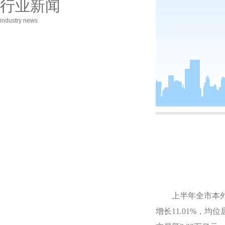
行业新闻
industry news
上半年全市本
增长
11.01%
，均位