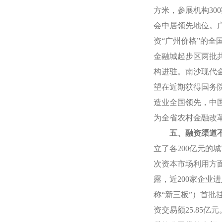
方米
，参展机构
300
会中居领先地位。
资“广州价格”的全
金融城起步区两批
构进驻。南沙现代
望在近期获得国务
造业全国领先，中
为全省农村金融改
五、融资渠道
立了各
200
亿元的城
次资本市场利用方
露，近
200
家企业进
称“新三板”）首批
资交易额
25.85
亿元