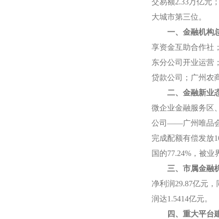
交易额
2.33
万亿元
大城市第三位。
一、金融机构
享资金互助合作社
东分公司开业运营
贷款公司；广州农
二、金融新业
微企业金融服务区
公司——广州唯品
完成配额有偿发放
1
国的
77.24%
，被业
三、市属金融
净利润
29.87
亿元，
润达
1.5414
亿元。
四、重大平台