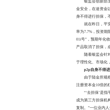
银监会创新部
金安全，在途资金
身不得进行担保，
就在昨日，平
率为
7.7%
，投资期
01i
号
”
，预期年化
产品取消了担保，
随着银监会针
于理性化、市场化
p2p
自身不得
由于陆金所规
注册资本金
10
倍的
“‘
去担保
’
是指
成为第三方担保机
复制。
”
一位业内人