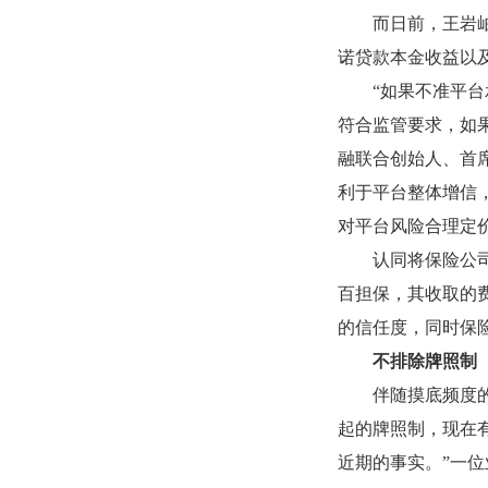
而日前，王岩
诺贷款本金收益以
“
如果不准平台
符合监管要求，如
融联合创始人、首
利于平台整体增信
对平台风险合理定
认同将保险公
百担保，其收取的
的信任度，同时保
不排除牌照制
伴随摸底频度
起的牌照制，现在
近期的事实。
”
一位