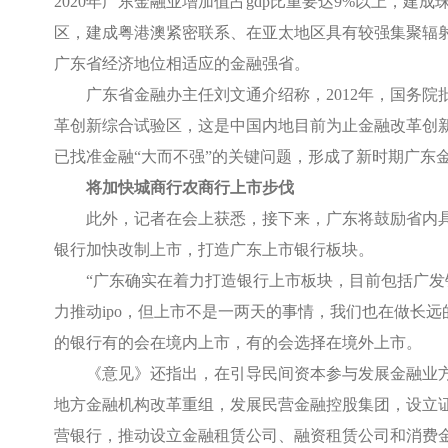
2020
年广东金融业增加值占
gdp
比重要达
9%
以上，建成
区，建成粤港澳紧密联系、在亚太地区具有较强集聚辐
广东省经济地位相适应的金融强省。
广东省金融办主任刘文通介绍称，
2012
年，国务院
革创新综合试验区，这是中国内地目前为止金融改革创
已找准金融“大而不强”的关键问题，形成了新时期广东金
将加快城商行农商行上市步伐
此外，记者在会上获悉，接下来，广东将鼓励省内
银行加快改制上市，打造广东上市银行板块。
“广东确实在着力打造银行上市板块，目前包括广
力推动
ipo
，但上市不是一两天的事情，我们也在做长远
的银行有的会在境内上市，有的会选择在境外上市。
《意见》还指出，在引导民间资本参与发展金融业
地方金融机构改革重组，发展民营金融控股集团，设立
营银行，推动设立金融租赁公司、融资租赁公司和消费