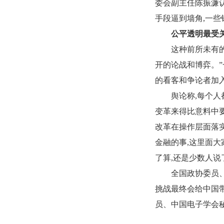
委会副主任陈振濂
手段逼到墙角
,
一些
公平透明最受
这种前所未有
开的论战和博弈。
的看客和争论者加入
舆论称
,
每个人
变革来得比意料中
改革在操作层面落
金融的事
,
这里面大
了算
,
还是少数人说
全国政协委员
挑战最终会给中国
员、中国电子学会