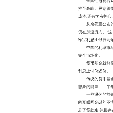
全国性电视台财
推至高峰。民意很
成本
,
还有学者担心
,
从余额宝公布
仍在加速流入。“
额宝利息比银行高
中国的利率市
完全市场化。
货币基金就好
利息上讨价还价。
传统的货币基
想象的能量——半
一些退休的前
的互联网金融的不
剧了贷款难
,
并且存