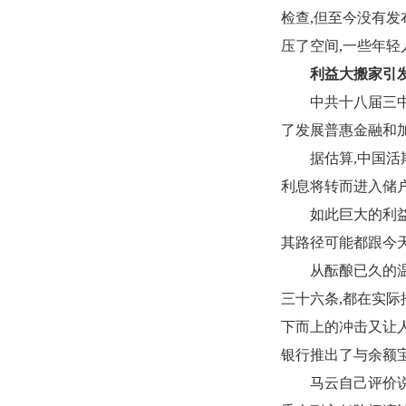
检查
,
但至今没有发
压了空间
,
一些年轻
利益大搬家引
中共十八届三
了发展普惠金融和
据估算
,
中国活
利息将转而进入储
如此巨大的利
其路径可能都跟今
从酝酿已久的
三十六条
,
都在实际
下而上的冲击又让
银行推出了与余额
马云自己评价