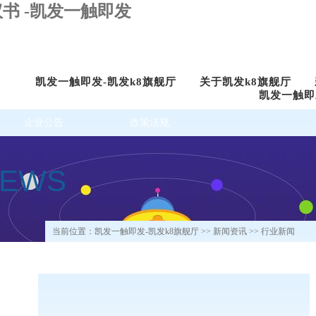
议书 -凯发一触即发
凯发一触即发-凯发k8旗舰厅
关于凯发k8旗舰厅
凯发一触即
企业公告
政策法规
NEWS
当前位置：
凯发一触即发-凯发k8旗舰厅
>>
新闻资讯
>> 行业新闻