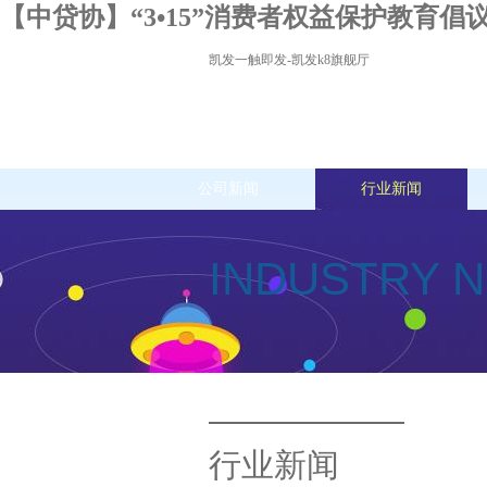
【中贷协】“3•15”消费者权益保护教育倡
凯发一触即发-凯发k8旗舰厅
公司新闻
行业新闻
INDUSTRY 
行业新闻