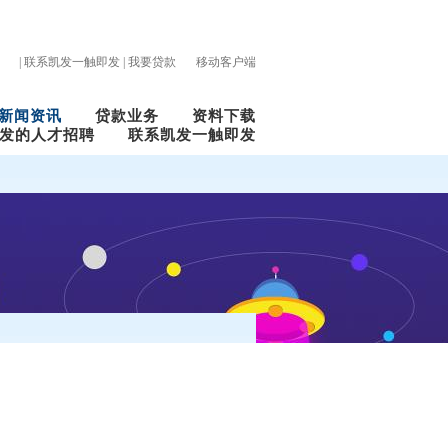
|
联系凯发一触即发
|
我要贷款
移动客户端
新闻资讯
贷款业务
资料下载
发的人才招聘
联系凯发一触即发