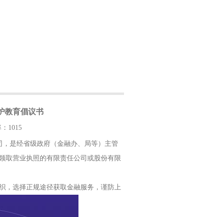
保护教育倡议书
：1015
，是经省级政府（金融办、局等）主管
领取营业执照的有限责任公司或股份有限
织，选择正规途径获取金融服务，谨防上