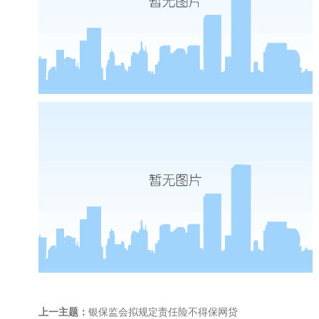
上一主题：
银保监会拟规定责任险不得保网贷