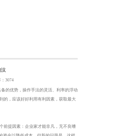
淘汰
：3074
具备的优势，操作手法的灵活、利率的浮动
到的，应该好好利用有利因素，获取最大
个前提因素：企业家才能非凡，无不良嗜
息的资金以降低成本。但新的问题是，这样