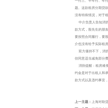
一付三、半年付、年
题。这款租房分期贷款
没有特殊情况，对于
中介负责人告知消
款方式，殷先生的朋
要按照合同履行，要
介也没有给予实际租
双方僵持不下，消
但同意适当减免部分
消协提醒：租房难
约金是对于出租人和
款方式以及违约事宜
上一主题：
上海对助