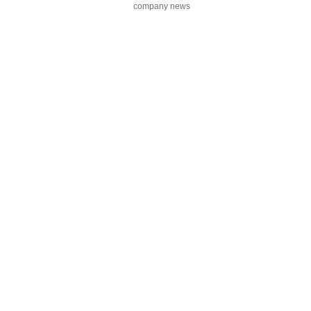
company news