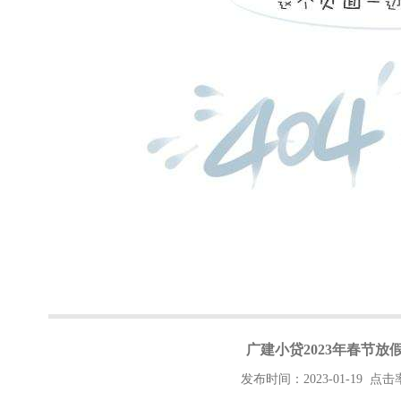
广建小贷2023年春节放
发布时间：2023-01-19 点击