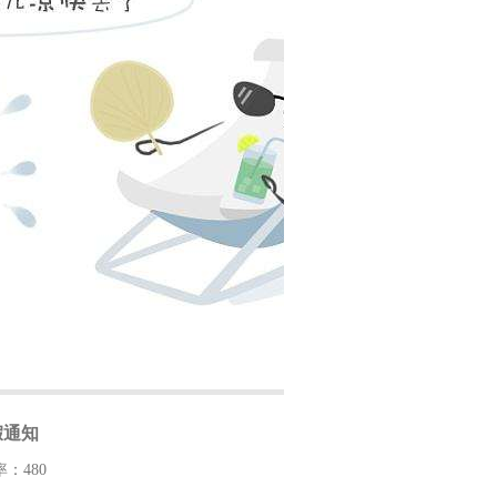
假通知
率：480