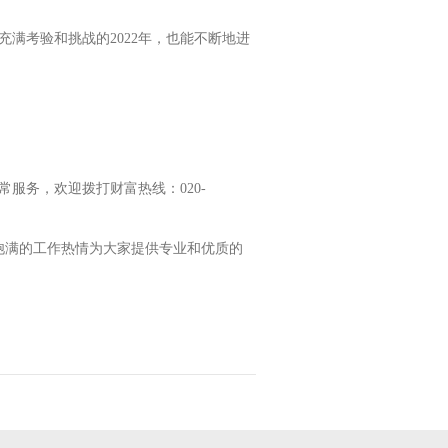
满考验和挑战的2022年，也能不断地进
服务，欢迎拨打财富热线：020-
加饱满的工作热情为大家提供专业和优质的