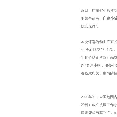
近日，广东省小额贷款
的荣誉证书，
广建小贷
抗疫先锋”。
本次评选活动由广东
心 全心抗疫”为主题
出暖企助企贷款产品
以“专注小微，服务小
各级政府关于疫情防
2020年初，全国范
29日）成立抗疫工作
情来袭首当其“冲”，